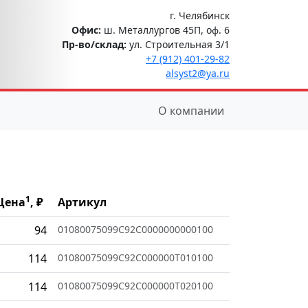
г. Челябинск
Офис:
ш. Металлургов 45П, оф. 6
Пр-во/склад:
ул. Строительная 3/1
+7 (912) 401-29-82
alsyst2@ya.ru
О компании
1
Цена
, ₽
Артикул
94
01080075099C92C0000000000100
114
01080075099C92C000000T010100
114
01080075099C92C000000T020100