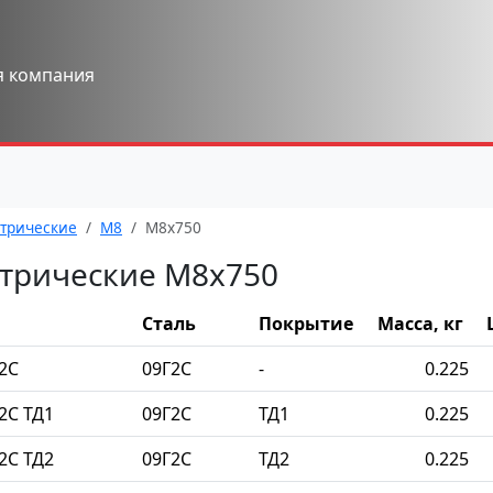
я компания
трические
М8
М8x750
трические М8x750
Сталь
Покрытие
Масса, кг
2С
09Г2С
-
0.225
2С ТД1
09Г2С
ТД1
0.225
2С ТД2
09Г2С
ТД2
0.225