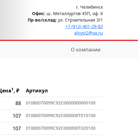
г. Челябинск
Офис:
ш. Металлургов 45П, оф. 6
Пр-во/склад:
ул. Строительная 3/1
+7 (912) 401-29-82
alsyst2@ya.ru
О компании
1
Цена
, ₽
Артикул
88
01080070099C92C0000000000100
107
01080070099C92C000000T010100
107
01080070099C92C000000T020100