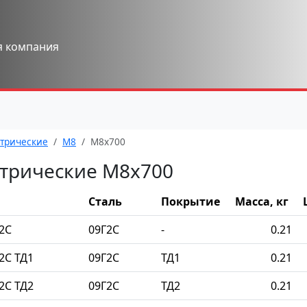
я компания
трические
М8
М8x700
трические М8x700
Сталь
Покрытие
Масса, кг
2С
09Г2С
-
0.21
2С ТД1
09Г2С
ТД1
0.21
2С ТД2
09Г2С
ТД2
0.21