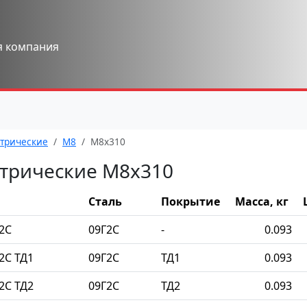
я компания
трические
М8
М8x310
трические М8x310
Сталь
Покрытие
Масса, кг
2С
09Г2С
-
0.093
2С ТД1
09Г2С
ТД1
0.093
2С ТД2
09Г2С
ТД2
0.093