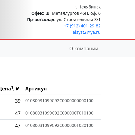
г. Челябинск
Офис:
ш. Металлургов 45П, оф. 6
Пр-во/склад:
ул. Строительная 3/1
+7 (912) 401-29-82
alsyst2@ya.ru
О компании
1
Цена
, ₽
Артикул
39
01080031099C92C0000000000100
47
01080031099C92C000000T010100
47
01080031099C92C000000T020100