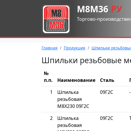
М8М36
.РУ
Торгово-производстве
Главная
Продукция
Шпильки резьбовы
Шпильки резьбовые м
№
п.п.
Наименование
Сталь
1
Шпилька
09Г2С
-
резьбовая
М8Х230 09Г2С
2
Шпилька
09Г2С
резьбовая