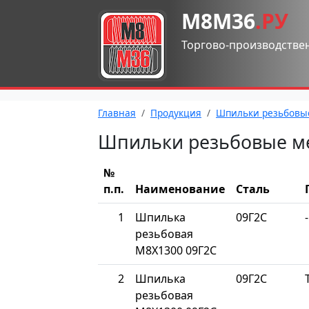
М8М36
.РУ
Торгово-производстве
Главная
Продукция
Шпильки резьбовы
Шпильки резьбовые м
№
п.п.
Наименование
Сталь
1
Шпилька
09Г2С
-
резьбовая
М8Х1300 09Г2С
2
Шпилька
09Г2С
резьбовая