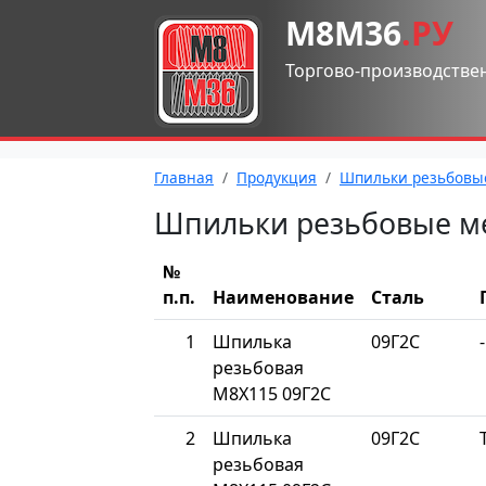
М8М36
.РУ
Торгово-производстве
Главная
Продукция
Шпильки резьбовы
Шпильки резьбовые м
№
п.п.
Наименование
Сталь
1
Шпилька
09Г2С
-
резьбовая
М8Х115 09Г2С
2
Шпилька
09Г2С
резьбовая