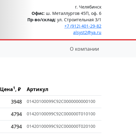
г. Челябинск
Офис:
ш. Металлургов 45П, оф. 6
Пр-во/склад:
ул. Строительная 3/1
+7 (912) 401-29-82
alsyst2@ya.ru
О компании
1
Цена
, ₽
Артикул
3948
01420100099C92C0000000000100
4794
01420100099C92C000000T010100
4794
01420100099C92C000000T020100