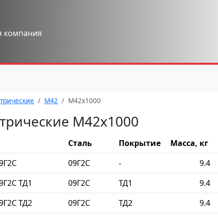
я компания
трические
М42
М42x1000
трические М42x1000
Сталь
Покрытие
Масса, кг
9Г2С
09Г2С
-
9.4
9Г2С ТД1
09Г2С
ТД1
9.4
9Г2С ТД2
09Г2С
ТД2
9.4