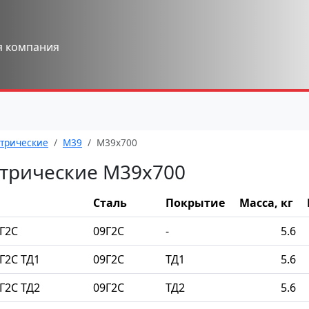
я компания
трические
М39
М39x700
трические М39x700
Сталь
Покрытие
Масса, кг
Г2С
09Г2С
-
5.6
Г2С ТД1
09Г2С
ТД1
5.6
Г2С ТД2
09Г2С
ТД2
5.6