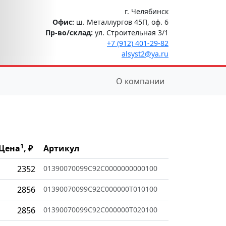
г. Челябинск
Офис:
ш. Металлургов 45П, оф. 6
Пр-во/склад:
ул. Строительная 3/1
+7 (912) 401-29-82
alsyst2@ya.ru
О компании
1
Цена
, ₽
Артикул
2352
01390070099C92C0000000000100
2856
01390070099C92C000000T010100
2856
01390070099C92C000000T020100