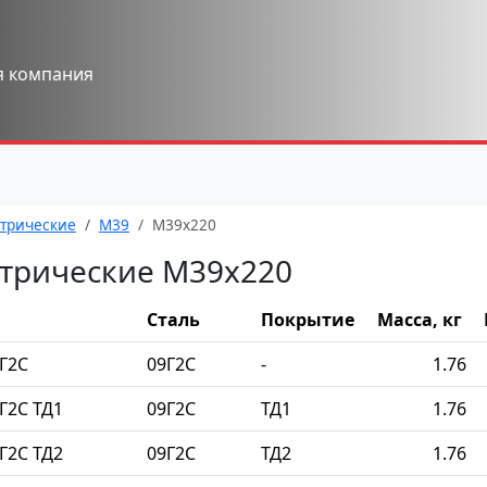
я компания
трические
М39
М39x220
трические М39x220
Сталь
Покрытие
Масса, кг
Г2С
09Г2С
-
1.76
Г2С ТД1
09Г2С
ТД1
1.76
Г2С ТД2
09Г2С
ТД2
1.76