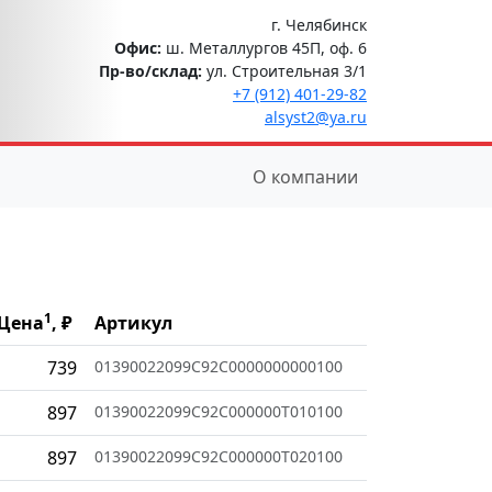
г. Челябинск
Офис:
ш. Металлургов 45П, оф. 6
Пр-во/склад:
ул. Строительная 3/1
+7 (912) 401-29-82
alsyst2@ya.ru
О компании
1
Цена
, ₽
Артикул
739
01390022099C92C0000000000100
897
01390022099C92C000000T010100
897
01390022099C92C000000T020100