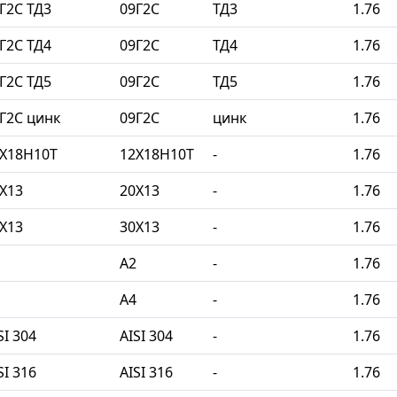
Г2С ТД3
09Г2С
ТД3
1.76
Г2С ТД4
09Г2С
ТД4
1.76
Г2С ТД5
09Г2С
ТД5
1.76
Г2С цинк
09Г2С
цинк
1.76
2Х18Н10Т
12Х18Н10Т
-
1.76
Х13
20Х13
-
1.76
Х13
30Х13
-
1.76
A2
-
1.76
A4
-
1.76
I 304
AISI 304
-
1.76
I 316
AISI 316
-
1.76