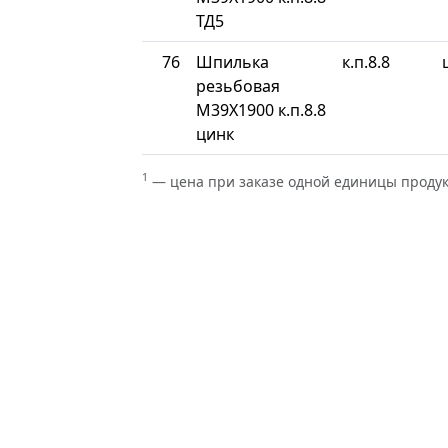
ТД5
76
Шпилька
к.п.8.8
резьбовая
М39Х1900 к.п.8.8
цинк
1
— цена при заказе одной единицы проду