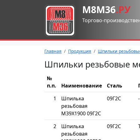
М8М36
.РУ
Торгово-производстве
Главная
Продукция
Шпильки резьбовы
Шпильки резьбовые м
№
п.п.
Наименование
Сталь
1
Шпилька
09Г2С
-
резьбовая
М39Х1900 09Г2С
2
Шпилька
09Г2С
резьбовая