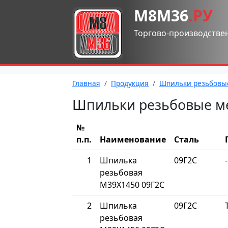
М8М36
.РУ
Торгово-производстве
Главная
Продукция
Шпильки резьбовы
Шпильки резьбовые м
№
п.п.
Наименование
Сталь
1
Шпилька
09Г2С
-
резьбовая
М39Х1450 09Г2С
2
Шпилька
09Г2С
резьбовая