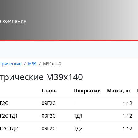
я компания
трические
М39
М39x140
трические М39x140
Сталь
Покрытие
Масса, кг
Г2С
09Г2С
-
1.12
Г2С ТД1
09Г2С
ТД1
1.12
Г2С ТД2
09Г2С
ТД2
1.12