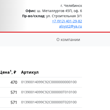
г. Челябинск
Офис:
ш. Металлургов 45П, оф. 6
Пр-во/склад:
ул. Строительная 3/1
+7 (912) 401-29-82
alsyst2@ya.ru
О компании
1
Цена
, ₽
Артикул
470
01390014099C92C0000000000100
571
01390014099C92C000000T010100
571
01390014099C92C000000T020100