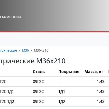
я компания
трические
М36
М36x210
трические М36x210
Сталь
Покрытие
Масса, кг
Г2С
09Г2С
-
1.43
Г2С ТД1
09Г2С
ТД1
1.43
Г2С ТД2
09Г2С
ТД2
1.43