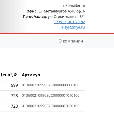
г. Челябинск
Офис:
ш. Металлургов 45П, оф. 6
Пр-во/склад:
ул. Строительная 3/1
+7 (912) 401-29-82
alsyst2@ya.ru
О компании
1
Цена
, ₽
Артикул
599
01360021099C92C0000000000100
728
01360021099C92C000000T010100
728
01360021099C92C000000T020100