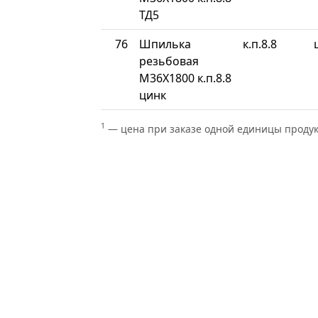
ТД5
76
Шпилька
к.п.8.8
резьбовая
М36Х1800 к.п.8.8
цинк
1
— цена при заказе одной единицы проду