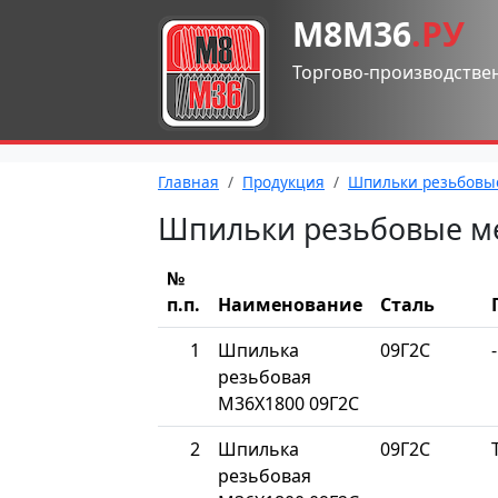
М8М36
.РУ
Торгово-производстве
Главная
Продукция
Шпильки резьбовы
Шпильки резьбовые м
№
п.п.
Наименование
Сталь
1
Шпилька
09Г2С
-
резьбовая
М36Х1800 09Г2С
2
Шпилька
09Г2С
резьбовая