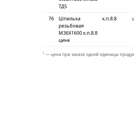
ТД5
76
Шпилька
к.п.8.8
резьбовая
М36Х1600 к.п.8.8
цинк
1
— цена при заказе одной единицы проду