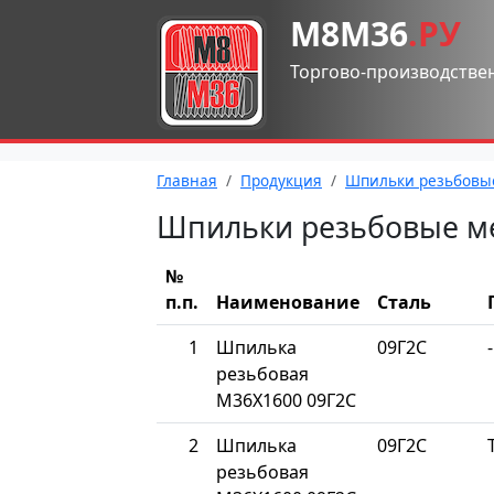
М8М36
.РУ
Торгово-производстве
Главная
Продукция
Шпильки резьбовы
Шпильки резьбовые м
№
п.п.
Наименование
Сталь
1
Шпилька
09Г2С
-
резьбовая
М36Х1600 09Г2С
2
Шпилька
09Г2С
резьбовая