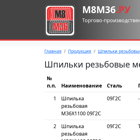
М8М36
.РУ
Торгово-производстве
Главная
Продукция
Шпильки резьбовы
Шпильки резьбовые м
№
п.п.
Наименование
Сталь
1
Шпилька
09Г2С
-
резьбовая
М36Х1100 09Г2С
2
Шпилька
09Г2С
резьбовая