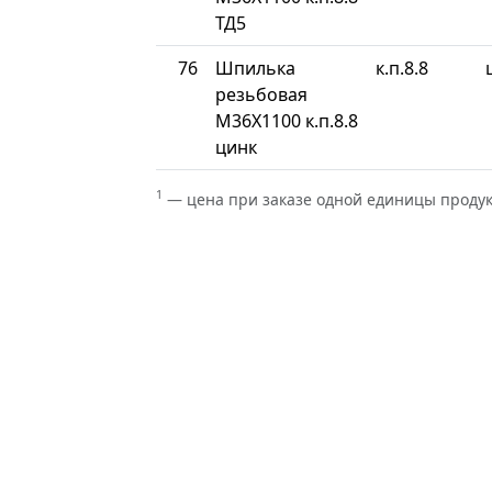
ТД5
76
Шпилька
к.п.8.8
резьбовая
М36Х1100 к.п.8.8
цинк
1
— цена при заказе одной единицы проду