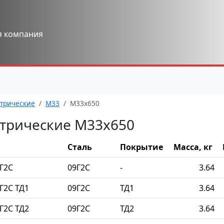
я компания
трические
М33
М33x650
трические М33x650
Сталь
Покрытие
Масса, кг
Г2С
09Г2С
-
3.64
Г2С ТД1
09Г2С
ТД1
3.64
Г2С ТД2
09Г2С
ТД2
3.64