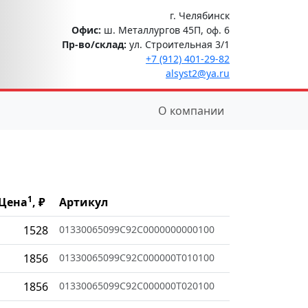
г. Челябинск
Офис:
ш. Металлургов 45П, оф. 6
Пр-во/склад:
ул. Строительная 3/1
+7 (912) 401-29-82
alsyst2@ya.ru
О компании
1
Цена
, ₽
Артикул
1528
01330065099C92C0000000000100
1856
01330065099C92C000000T010100
1856
01330065099C92C000000T020100