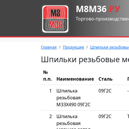
М8М36
.РУ
Торгово-производстве
Главная
Продукция
Шпильки резьбовы
Шпильки резьбовые м
№
п.п.
Наименование
Сталь
1
Шпилька
09Г2С
-
резьбовая
М33Х490 09Г2С
2
Шпилька
09Г2С
резьбовая