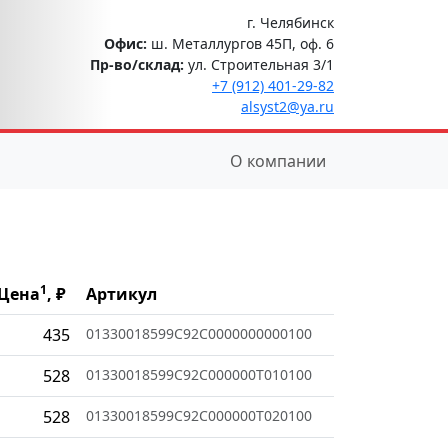
г. Челябинск
Офис:
ш. Металлургов 45П, оф. 6
Пр-во/склад:
ул. Строительная 3/1
+7 (912) 401-29-82
alsyst2@ya.ru
О компании
1
Цена
, ₽
Артикул
435
01330018599C92C0000000000100
528
01330018599C92C000000T010100
528
01330018599C92C000000T020100