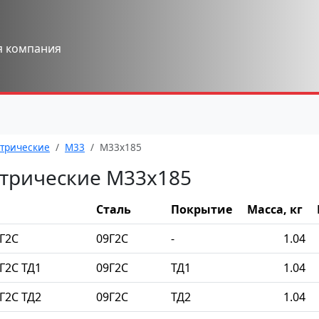
я компания
трические
М33
М33x185
трические М33x185
Сталь
Покрытие
Масса, кг
Г2С
09Г2С
-
1.04
Г2С ТД1
09Г2С
ТД1
1.04
Г2С ТД2
09Г2С
ТД2
1.04