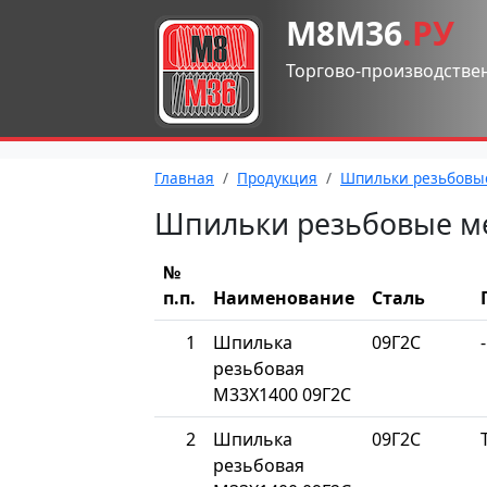
М8М36
.РУ
Торгово-производстве
Главная
Продукция
Шпильки резьбовы
Шпильки резьбовые м
№
п.п.
Наименование
Сталь
1
Шпилька
09Г2С
-
резьбовая
М33Х1400 09Г2С
2
Шпилька
09Г2С
резьбовая