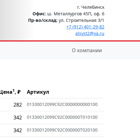
г. Челябинск
Офис:
ш. Металлургов 45П, оф. 6
Пр-во/склад:
ул. Строительная 3/1
+7 (912) 401-29-82
alsyst2@ya.ru
О компании
1
Цена
, ₽
Артикул
282
01330012099C92C0000000000100
342
01330012099C92C000000T010100
342
01330012099C92C000000T020100