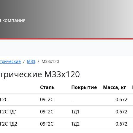
я компания
трические
М33
М33x120
трические М33x120
Сталь
Покрытие
Масса, кг
Г2С
09Г2С
-
0.672
Г2С ТД1
09Г2С
ТД1
0.672
Г2С ТД2
09Г2С
ТД2
0.672