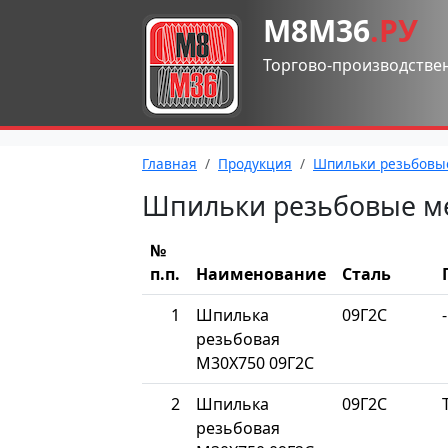
М8М36
.РУ
Торгово-производстве
Главная
Продукция
Шпильки резьбовы
Шпильки резьбовые м
№
п.п.
Наименование
Сталь
1
Шпилька
09Г2С
-
резьбовая
М30Х750 09Г2С
2
Шпилька
09Г2С
резьбовая