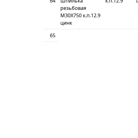
64
Шпилька
к.п.12.9
резьбовая
М30Х750 к.п.12.9
цинк
65