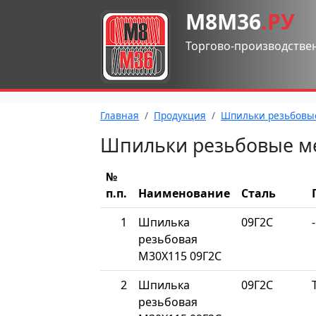
М8М36
.РУ
Торгово-производстве
Главная
Продукция
Шпильки резьбовы
Шпильки резьбовые м
№
п.п.
Наименование
Сталь
1
Шпилька
09Г2С
-
резьбовая
М30Х115 09Г2С
2
Шпилька
09Г2С
резьбовая