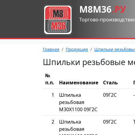
М8М36
.РУ
Торгово-производстве
Главная
Продукция
Шпильки резьбовы
Шпильки резьбовые м
№
п.п.
Наименование
Сталь
1
Шпилька
09Г2С
-
резьбовая
М30Х1100 09Г2С
2
Шпилька
09Г2С
резьбовая