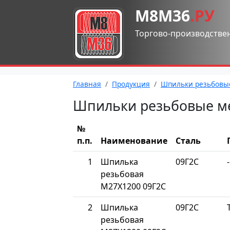
М8М36
.РУ
Торгово-производстве
Главная
Продукция
Шпильки резьбовы
Шпильки резьбовые м
№
п.п.
Наименование
Сталь
1
Шпилька
09Г2С
-
резьбовая
М27Х1200 09Г2С
2
Шпилька
09Г2С
резьбовая