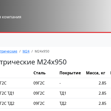
я компания
трические
М24
М24x950
трические М24x950
Сталь
Покрытие
Масса, кг
Г2С
09Г2С
-
2.85
Г2С ТД1
09Г2С
ТД1
2.85
Г2С ТД2
09Г2С
ТД2
2.85