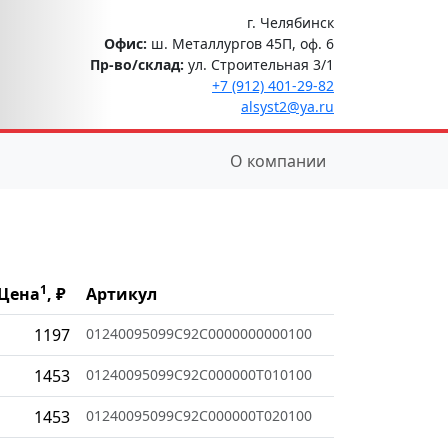
г. Челябинск
Офис:
ш. Металлургов 45П, оф. 6
Пр-во/склад:
ул. Строительная 3/1
+7 (912) 401-29-82
alsyst2@ya.ru
О компании
1
Цена
, ₽
Артикул
1197
01240095099C92C0000000000100
1453
01240095099C92C000000T010100
1453
01240095099C92C000000T020100