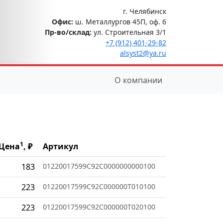
г. Челябинск
Офис:
ш. Металлургов 45П, оф. 6
Пр-во/склад:
ул. Строительная 3/1
+7 (912) 401-29-82
alsyst2@ya.ru
О компании
1
Цена
, ₽
Артикул
183
01220017599C92C0000000000100
223
01220017599C92C000000T010100
223
01220017599C92C000000T020100