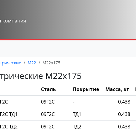
я компания
трические
М22
М22x175
трические М22x175
Сталь
Покрытие
Масса, кг
Г2С
09Г2С
-
0.438
Г2С ТД1
09Г2С
ТД1
0.438
Г2С ТД2
09Г2С
ТД2
0.438