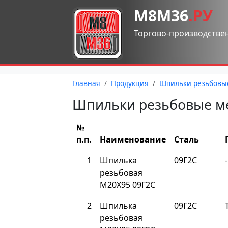
М8М36
.РУ
Торгово-производстве
Главная
Продукция
Шпильки резьбовы
Шпильки резьбовые м
№
п.п.
Наименование
Сталь
1
Шпилька
09Г2С
-
резьбовая
М20Х95 09Г2С
2
Шпилька
09Г2С
резьбовая