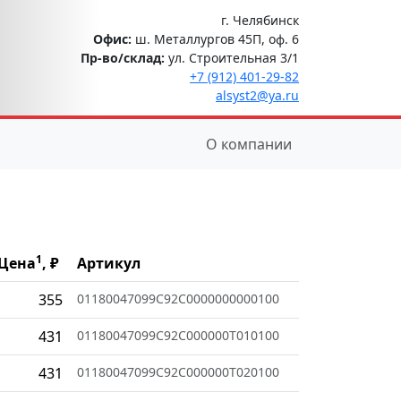
г. Челябинск
Офис:
ш. Металлургов 45П, оф. 6
Пр-во/склад:
ул. Строительная 3/1
+7 (912) 401-29-82
alsyst2@ya.ru
О компании
1
Цена
, ₽
Артикул
355
01180047099C92C0000000000100
431
01180047099C92C000000T010100
431
01180047099C92C000000T020100