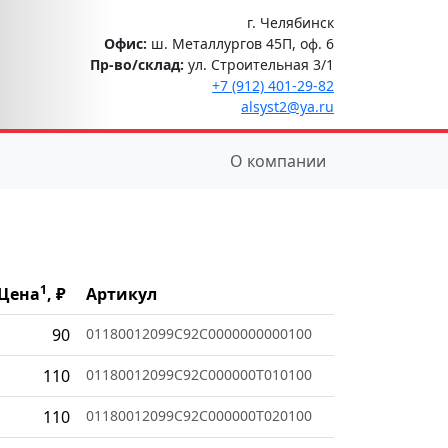
г. Челябинск
Офис:
ш. Металлургов 45П, оф. 6
Пр-во/склад:
ул. Строительная 3/1
+7 (912) 401-29-82
alsyst2@ya.ru
О компании
1
Цена
, ₽
Артикул
90
01180012099C92C0000000000100
110
01180012099C92C000000T010100
110
01180012099C92C000000T020100