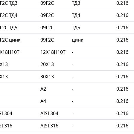
Г2С ТД3
09Г2С
ТД3
0.216
Г2С ТД4
09Г2С
ТД4
0.216
Г2С ТД5
09Г2С
ТД5
0.216
Г2С цинк
09Г2С
цинк
0.216
2Х18Н10Т
12Х18Н10Т
-
0.216
Х13
20Х13
-
0.216
Х13
30Х13
-
0.216
A2
-
0.216
A4
-
0.216
I 304
AISI 304
-
0.216
I 316
AISI 316
-
0.216