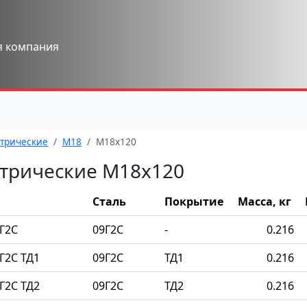
я компания
трические
М18
М18x120
трические М18x120
Сталь
Покрытие
Масса, кг
Г2С
09Г2С
-
0.216
Г2С ТД1
09Г2С
ТД1
0.216
Г2С ТД2
09Г2С
ТД2
0.216