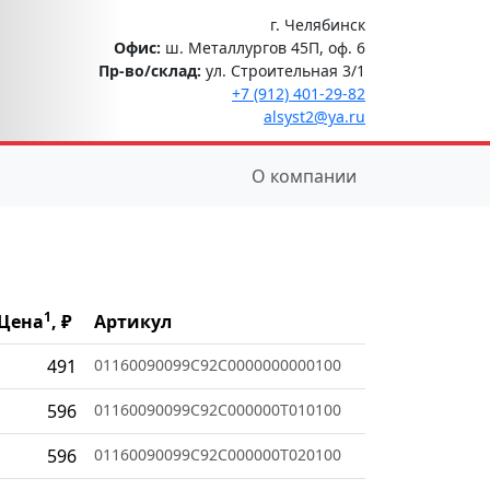
г. Челябинск
Офис:
ш. Металлургов 45П, оф. 6
Пр-во/склад:
ул. Строительная 3/1
+7 (912) 401-29-82
alsyst2@ya.ru
О компании
1
Цена
, ₽
Артикул
491
01160090099C92C0000000000100
596
01160090099C92C000000T010100
596
01160090099C92C000000T020100