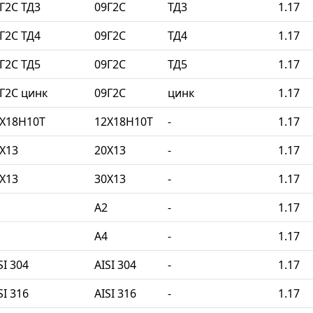
Г2С ТД3
09Г2С
ТД3
1.17
Г2С ТД4
09Г2С
ТД4
1.17
Г2С ТД5
09Г2С
ТД5
1.17
Г2С цинк
09Г2С
цинк
1.17
2Х18Н10Т
12Х18Н10Т
-
1.17
Х13
20Х13
-
1.17
Х13
30Х13
-
1.17
A2
-
1.17
A4
-
1.17
I 304
AISI 304
-
1.17
I 316
AISI 316
-
1.17