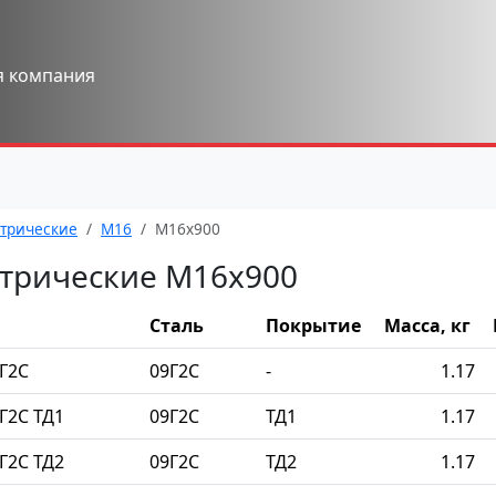
я компания
трические
М16
М16x900
трические М16x900
Сталь
Покрытие
Масса, кг
Г2С
09Г2С
-
1.17
Г2С ТД1
09Г2С
ТД1
1.17
Г2С ТД2
09Г2С
ТД2
1.17