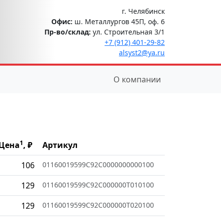
г. Челябинск
Офис:
ш. Металлургов 45П, оф. 6
Пр-во/склад:
ул. Строительная 3/1
+7 (912) 401-29-82
alsyst2@ya.ru
О компании
1
Цена
, ₽
Артикул
106
01160019599C92C0000000000100
129
01160019599C92C000000T010100
129
01160019599C92C000000T020100