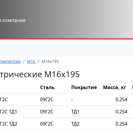
я компания
трические
М16
М16x195
трические М16x195
Сталь
Покрытие
Масса, кг
Г2С
09Г2С
-
0.254
Г2С ТД1
09Г2С
ТД1
0.254
Г2С ТД2
09Г2С
ТД2
0.254