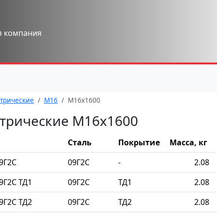
я компания
трические
М16
М16x1600
трические М16x1600
Сталь
Покрытие
Масса, кг
9Г2С
09Г2С
-
2.08
9Г2С ТД1
09Г2С
ТД1
2.08
9Г2С ТД2
09Г2С
ТД2
2.08