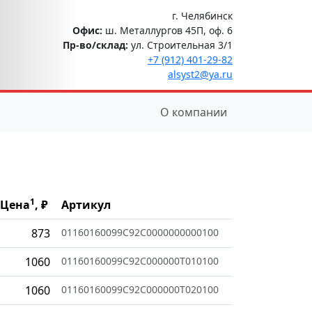
г. Челябинск
Офис:
ш. Металлургов 45П, оф. 6
Пр-во/склад:
ул. Строительная 3/1
+7 (912) 401-29-82
alsyst2@ya.ru
О компании
1
Цена
, ₽
Артикул
873
01160160099C92C0000000000100
1060
01160160099C92C000000T010100
1060
01160160099C92C000000T020100