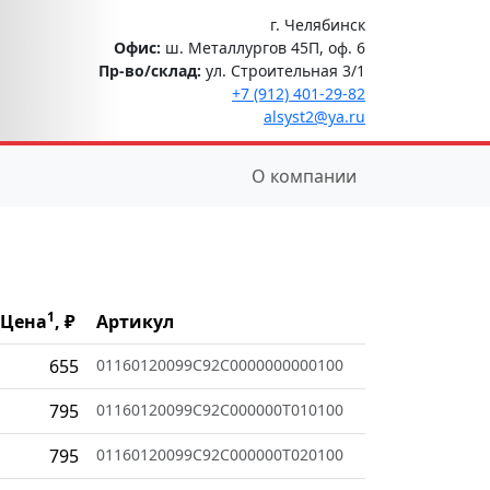
г. Челябинск
Офис:
ш. Металлургов 45П, оф. 6
Пр-во/склад:
ул. Строительная 3/1
+7 (912) 401-29-82
alsyst2@ya.ru
О компании
1
Цена
, ₽
Артикул
655
01160120099C92C0000000000100
795
01160120099C92C000000T010100
795
01160120099C92C000000T020100