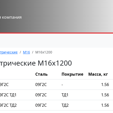
я компания
трические
М16
М16x1200
трические М16x1200
Сталь
Покрытие
Масса, кг
9Г2С
09Г2С
-
1.56
9Г2С ТД1
09Г2С
ТД1
1.56
9Г2С ТД2
09Г2С
ТД2
1.56