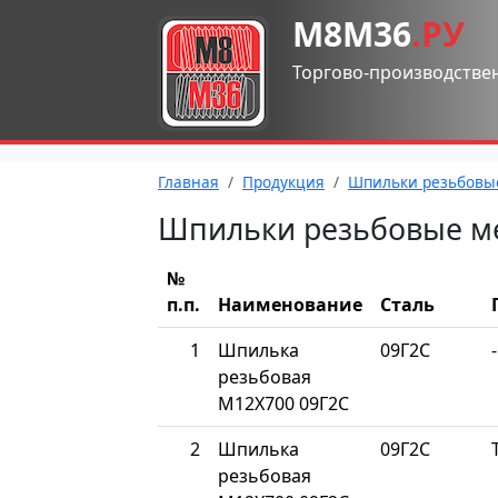
М8М36
.РУ
Торгово-производстве
Главная
Продукция
Шпильки резьбовы
Шпильки резьбовые м
№
п.п.
Наименование
Сталь
1
Шпилька
09Г2С
-
резьбовая
М12Х700 09Г2С
2
Шпилька
09Г2С
резьбовая