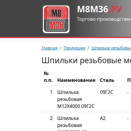
М8М36
.РУ
Торгово-производстве
Главная
Продукция
Шпильки резьбовы
Шпильки резьбовые м
№
п.п.
Наименование
Сталь
П
1
Шпилька
09Г2С
-
резьбовая
М12Х4000 09Г2С
2
Шпилька
A2
-
резьбовая