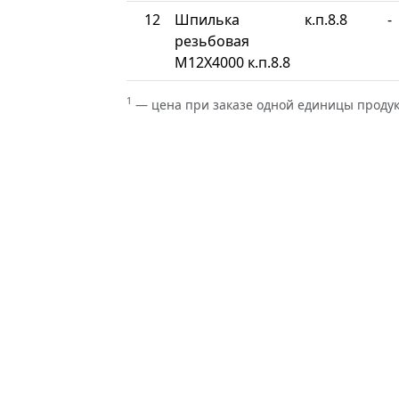
12
Шпилька
к.п.8.8
-
резьбовая
М12Х4000 к.п.8.8
1
— цена при заказе одной единицы проду