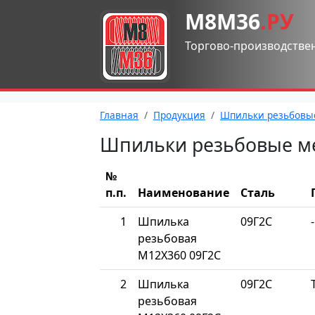
М8М36
.РУ
Торгово-производстве
Главная
Продукция
Шпильки резьбовы
Шпильки резьбовые м
№
п.п.
Наименование
Сталь
1
Шпилька
09Г2С
-
резьбовая
М12Х360 09Г2С
2
Шпилька
09Г2С
резьбовая