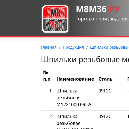
М8М36
.РУ
Торгово-производстве
Главная
Продукция
Шпильки резьбовы
Шпильки резьбовые м
№
п.п.
Наименование
Сталь
1
Шпилька
09Г2С
-
резьбовая
М12Х1000 09Г2С
2
Шпилька
09Г2С
резьбовая