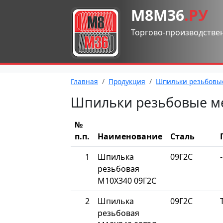
М8М36
.РУ
Торгово-производстве
Главная
Продукция
Шпильки резьбовы
Шпильки резьбовые м
№
п.п.
Наименование
Сталь
1
Шпилька
09Г2С
-
резьбовая
М10Х340 09Г2С
2
Шпилька
09Г2С
резьбовая