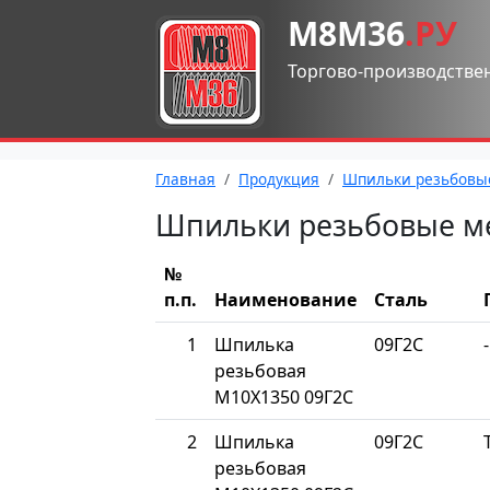
М8М36
.РУ
Торгово-производстве
Главная
Продукция
Шпильки резьбовы
Шпильки резьбовые м
№
п.п.
Наименование
Сталь
1
Шпилька
09Г2С
-
резьбовая
М10Х1350 09Г2С
2
Шпилька
09Г2С
резьбовая