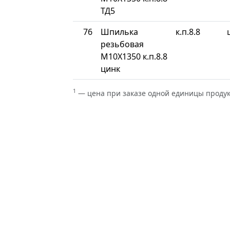
ТД5
76
Шпилька
к.п.8.8
резьбовая
М10Х1350 к.п.8.8
цинк
1
— цена при заказе одной единицы проду