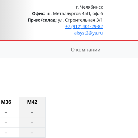
г. Челябинск
Офис:
ш. Металлургов 45П, оф. 6
Пр-во/склад:
ул. Строительная 3/1
+7 (912) 401-29-82
alsyst2@ya.ru
О компании
М36
М42
−
−
−
−
−
−