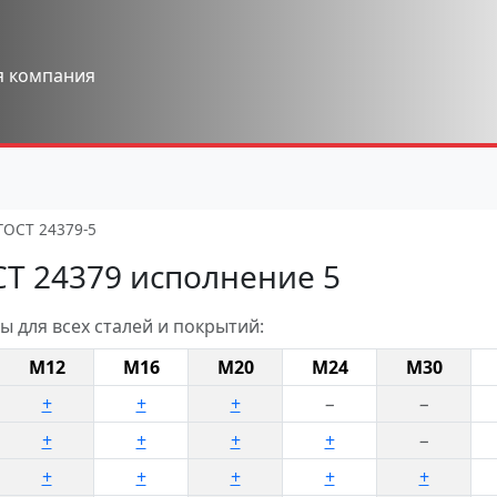
я компания
ГОСТ 24379-5
Т 24379 исполнение 5
 для всех сталей и покрытий:
М12
М16
М20
М24
М30
+
+
+
−
−
+
+
+
+
−
+
+
+
+
+