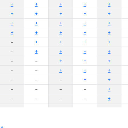
+
+
+
+
+
+
+
+
+
+
+
+
+
+
+
+
+
+
+
+
−
+
+
+
+
−
+
+
+
+
−
−
+
+
+
−
−
+
+
+
−
−
−
+
+
−
−
−
−
+
−
−
−
−
+
−
−
−
−
−
−
−
−
−
−
-5